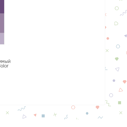
имый
olor