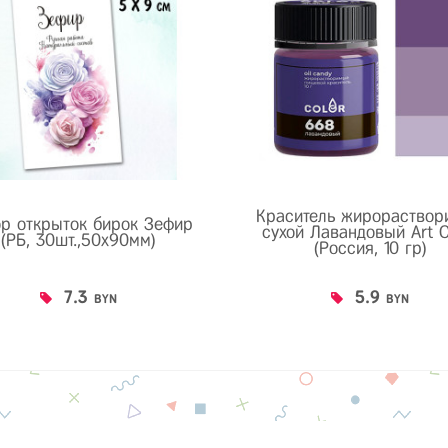
Краситель жирораствор
р открыток бирок Зефир
сухой Лавандовый Art C
(РБ, 30шт.,50х90мм)
(Россия, 10 гр)
7.3
5.9
BYN
BYN