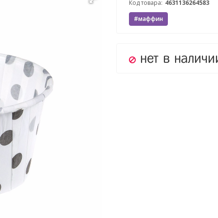
Код товара:
4631136264583
#маффин
нет в наличи