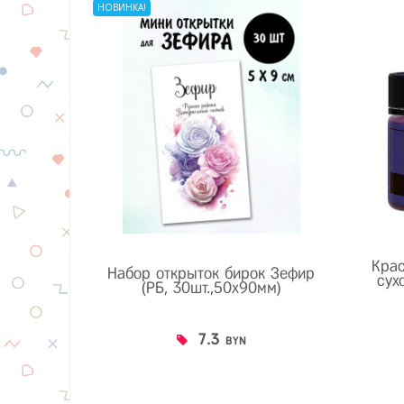
НОВИНКА!
Кра
Набор открыток бирок Зефир
сух
(РБ, 30шт.,50х90мм)
7.3
BYN