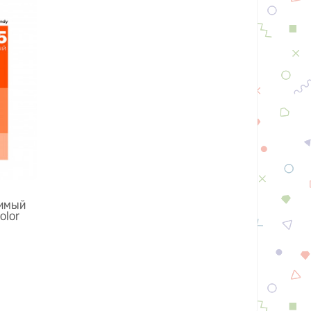
имый
olor