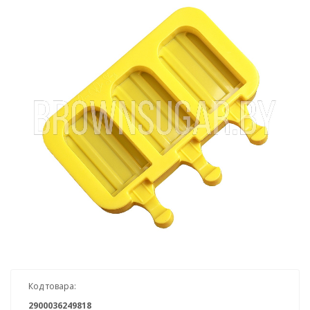
Код товара:
2900036249818