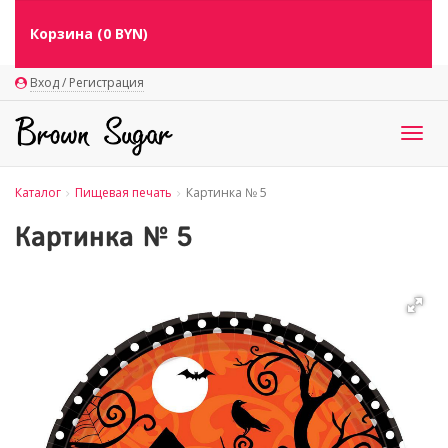
Корзина (
0
BYN)
Вход / Регистрация
Togg
navig
Каталог
Пищевая печать
Картинка № 5
Картинка № 5