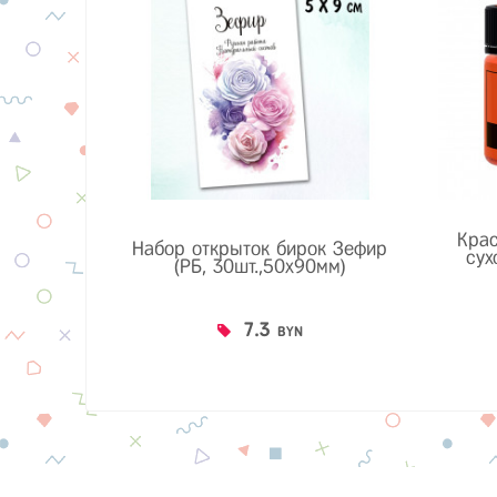
Кра
Набор открыток бирок Зефир
сух
(РБ, 30шт.,50х90мм)
7.3
BYN