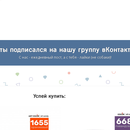
 ты подписался на нашу группу вКонтакт
С нас - ежедневный пост, а с тебя - лайки (не собаки)!
Успей купить: