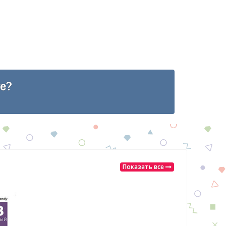
е?
Показать все