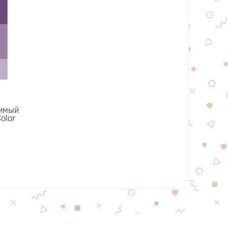
имый
olor