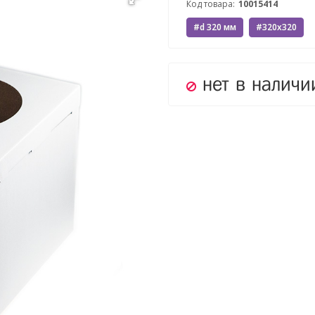
Код товара:
10015414
#d 320 мм
#320x320
нет в наличи