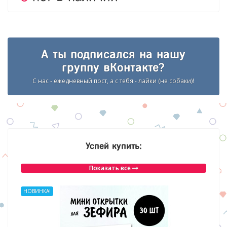
А ты подписался на нашу
группу вКонтакте?
С нас - ежедневный пост, а с тебя - лайки (не собаки)!
Успей купить:
Показать все
НОВИНКА!