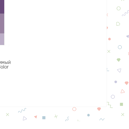
имый
olor