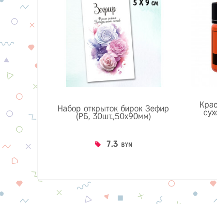
Кра
Набор открыток бирок Зефир
сух
(РБ, 30шт.,50х90мм)
7.3
BYN