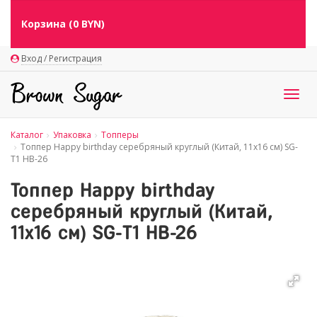
Корзина (
0
BYN)
Вход / Регистрация
Togg
navig
Каталог
Упаковка
Топперы
Топпер Happy birthday серебряный круглый (Китай, 11х16 см) SG-
T1 HB-26
Топпер Happy birthday
серебряный круглый (Китай,
11х16 см) SG-T1 HB-26